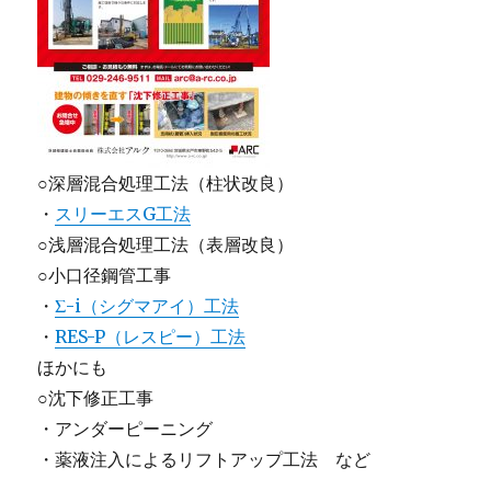
○深層混合処理工法（柱状改良）
・
スリーエスG工法
○浅層混合処理工法（表層改良）
○小口径鋼管工事
・
Σ-i（シグマアイ）工法
・
RES-P（レスピー）工法
ほかにも
○沈下修正工事
・アンダーピーニング
・薬液注入によるリフトアップ工法 など