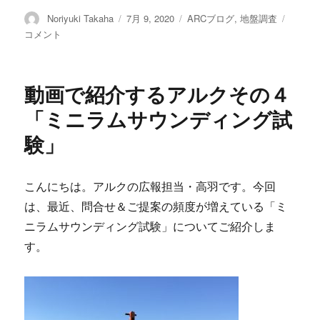
投
Noriyuki Takaha
投
7月 9, 2020
カ
ARCブログ
,
地盤調査
動
稿
稿
テ
画
コメント
者
日:
ゴ
で
リ
紹
ー
介
動画で紹介するアルクその４
す
る
「ミニラムサウンディング試
ア
験」
ル
ク
そ
の
こんにちは。アルクの広報担当・高羽です。今回
５
は、最近、問合せ＆ご提案の頻度が増えている「ミ
「ス
ニラムサウンディング試験」についてご紹介しま
ウ
ェ
す。
ー
デ
ン
式
サ