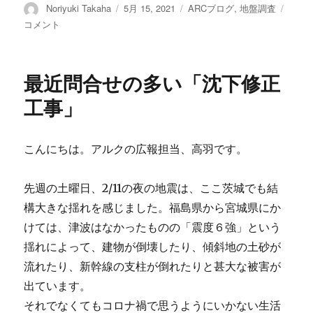
投
Noriyuki Takaha
投
5月 15, 2021
カ
ARCブログ
,
地盤調査
動
稿
稿
テ
画
コメント
者
日:
ゴ
で
リ
紹
ー
介
最近問合せの多い「沈下修正
す
る
工事」
ア
ル
ク
こんにちは。アルクの広報担当、高羽です。
そ
の
６
先週の土曜日、2/11の夜の地震は、ここ茨城でも結
「標
構大きな揺れを感じました。福島県から宮城県にか
準
けては、津波はなかったものの「震度６強」という
貫
入
揺れによって、建物が倒壊したり、傾斜地の土砂が
試
流れたり、新幹線の支柱が倒れたりと甚大な被害が
験
出ています。
（SP
ボ
それでなくてもコロナ禍で思うようにいかない生活