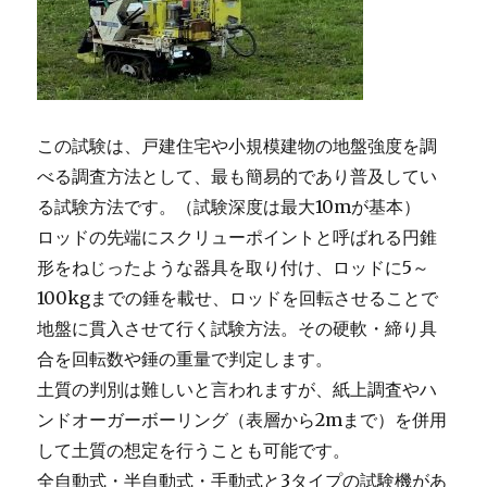
この試験は、戸建住宅や小規模建物の地盤強度を調
べる調査方法として、最も簡易的であり普及してい
る試験方法です。（試験深度は最大10mが基本）
ロッドの先端にスクリューポイントと呼ばれる円錐
形をねじったような器具を取り付け、ロッドに5～
100kgまでの錘を載せ、ロッドを回転させることで
地盤に貫入させて行く試験方法。その硬軟・締り具
合を回転数や錘の重量で判定します。
土質の判別は難しいと言われますが、紙上調査やハ
ンドオーガーボーリング（表層から2mまで）を併用
して土質の想定を行うことも可能です。
全自動式・半自動式・手動式と3タイプの試験機があ