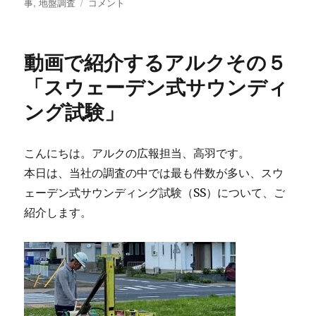
稿
稿
テ
事
,
地盤調査
最
コメント
者
日:
ゴ
近
リ
問
ー
合
動画で紹介するアルクその５
せ
の
「スウェーデン式サウンディ
多
ング試験」
い
「沈
下
修
こんにちは。アルクの広報担当、高羽です。
正
本日は、当社の調査の中では最も件数が多い、スウ
工
ェーデン式サウンディング試験（SS）について、ご
事」
に
紹介します。