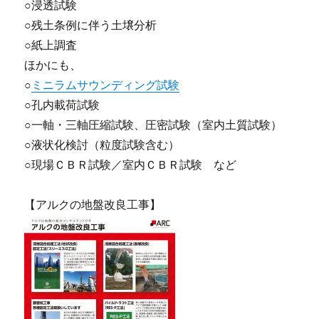
○浸透試験
○残土条例に伴う土壌分析
○紙上調査
ほかにも、
○
ミニラムサウンディング試験
○孔内載荷試験
○一軸・三軸圧縮試験、圧密試験（室内土質試験）
○液状化検討（粒度試験含む）
○現場ＣＢＲ試験／室内ＣＢＲ試験 など
【アルクの地盤改良工事】