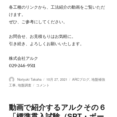
各工種のリンクから、工法紹介の動画をご覧いただ
けます。
ぜひ、ご参考にしてください。
お問合せ、お見積もりはお気軽に。
引き続き、よろしくお願いいたします。
株式会社アルク
029-246-9511
投
Noriyuki Takaha
投
10月 27, 2021
カ
ARCブログ
,
地盤補強
稿
稿
テ
工事
,
地盤調査
【最
コメント
者
日:
ゴ
新】
リ
ア
ー
ル
動画で紹介するアルクその６
ク
の
「標準貫入試験（SPT・ボー