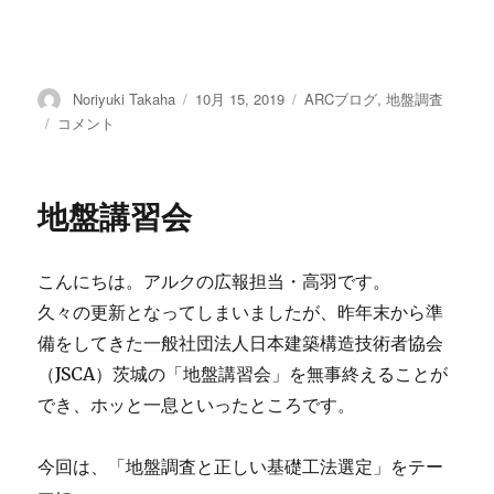
投
Noriyuki Takaha
投
10月 15, 2019
カ
ARCブログ
,
地盤調査
稿
稿
テ
動
コメント
者
日:
ゴ
画
リ
で
ー
紹
地盤講習会
介
す
る
こんにちは。アルクの広報担当・高羽です。
ア
ル
久々の更新となってしまいましたが、昨年末から準
ク
備をしてきた一般社団法人日本建築構造技術者協会
そ
（JSCA）茨城の「地盤講習会」を無事終えることが
の
４
でき、ホッと一息といったところです。
「ミ
ニ
今回は、「地盤調査と正しい基礎工法選定」をテー
ラ
ム