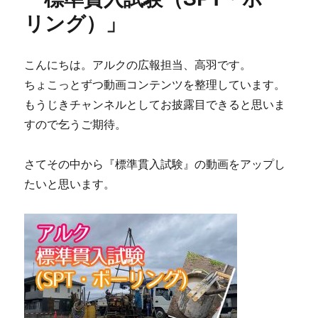
地
リング）」
盤
調
査
と
こんにちは。アルクの広報担当、高羽です。
地
ちょこっとずつ動画コンテンツを整理しています。
盤
もうじきチャンネルとしてお披露目できると思いま
改
良
すので乞うご期待。
工
事
さてその中から『標準貫入試験』の動画をアップし
に
たいと思います。