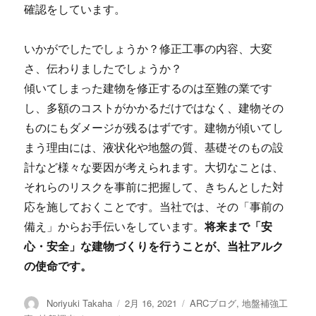
確認をしています。
いかがでしたでしょうか？修正工事の内容、大変
さ、伝わりましたでしょうか？
傾いてしまった建物を修正するのは至難の業です
し、多額のコストがかかるだけではなく、建物その
ものにもダメージが残るはずです。建物が傾いてし
まう理由には、液状化や地盤の質、基礎そのもの設
計など様々な要因が考えられます。大切なことは、
それらのリスクを事前に把握して、きちんとした対
応を施しておくことです。当社では、その「事前の
備え」からお手伝いをしています。
将来まで「安
心・安全」な建物づくりを行うことが、当社アルク
の使命です。
投
Noriyuki Takaha
投
2月 16, 2021
カ
ARCブログ
,
地盤補強工