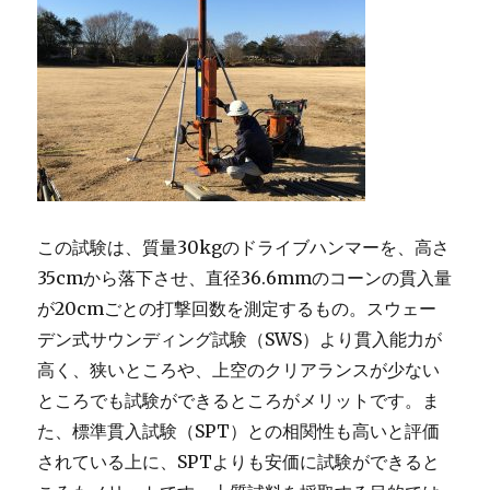
ウ
ン
デ
ィ
ン
グ
試
験」
に
この試験は、質量30kgのドライブハンマーを、高さ
35cmから落下させ、直径36.6mmのコーンの貫入量
が20cmごとの打撃回数を測定するもの。スウェー
デン式サウンディング試験（SWS）より貫入能力が
高く、狭いところや、上空のクリアランスが少ない
ところでも試験ができるところがメリットです。ま
た、標準貫入試験（SPT）との相関性も高いと評価
されている上に、SPTよりも安価に試験ができると