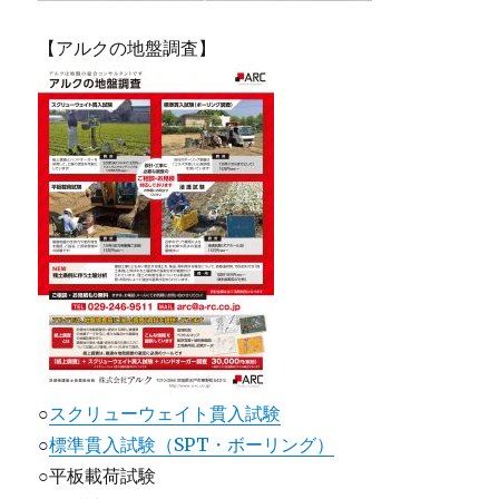
【アルクの地盤調査】
○
スクリューウェイト貫入試験
○
標準貫入試験（SPT・ボーリング）
○平板載荷試験