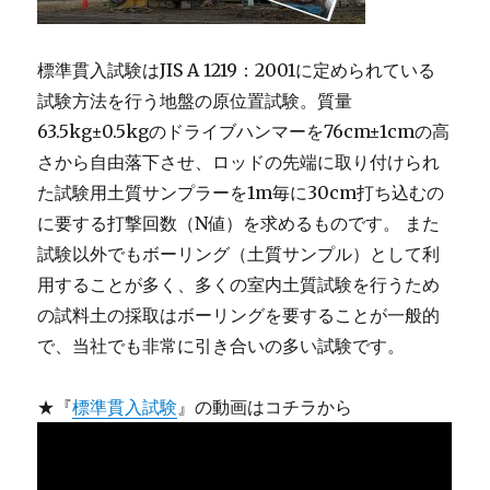
標準貫入試験はJIS A 1219：2001に定められている
試験方法を行う地盤の原位置試験。質量
63.5kg±0.5kgのドライブハンマーを76cm±1cmの高
さから自由落下させ、ロッドの先端に取り付けられ
た試験用土質サンプラーを1m毎に30cm打ち込むの
に要する打撃回数（N値）を求めるものです。 また
試験以外でもボーリング（土質サンプル）として利
用することが多く、多くの室内土質試験を行うため
の試料土の採取はボーリングを要することが一般的
で、当社でも非常に引き合いの多い試験です。
★『
標準貫入試験
』の動画はコチラから