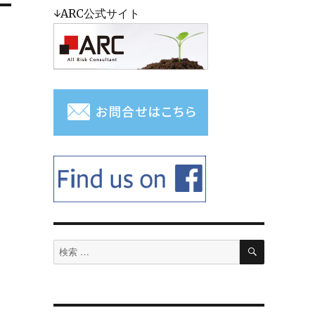
↓ARC公式サイト
検
検
索
索
対
象: