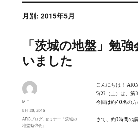
月別: 2015年5月
「茨城の地盤」勉強
いました
こんにちは！ AR
5/23（土）は、
投
M T
今回は約40名の
稿
投
5月 26, 2015
者
稿
カ
ARCブログ
,
セミナー「茨城の
さて、約3時間の
日:
テ
地盤勉強会」
ゴ