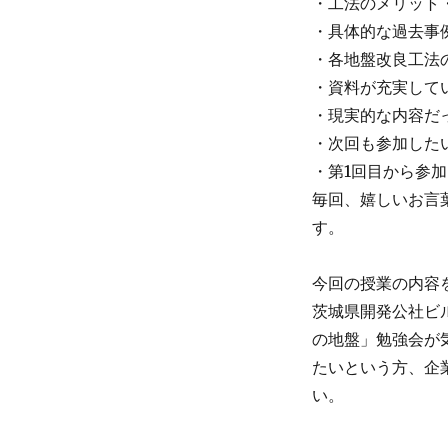
・工法のメリット
・具体的な過去事
・各地盤改良工法
・資料が充実して
・現実的な内容だ
・次回も参加した
・第1回目から参加
毎回、嬉しいお言
す。
今回の授業の内容を
茨城県開発公社ビ
の地盤」勉強会が
たいという方、企
い。