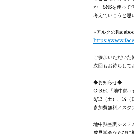
か、SNSを使っ
考えていこうと思
↓アルクのFace
https://www.fac
ご参加いただいた
次回もお待ちして
◆お知らせ◆
G-BEC「地中熱
6/13（土）、14
参加費無料／スタ
地中熱空調システ
成見学会ならびに