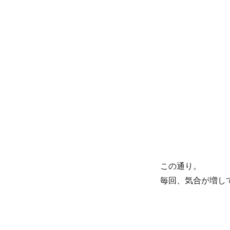
リ
ー
この通り。
毎回、気合が増し