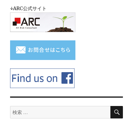
ー
2020
↓ARC公式サイト
に
検
検
索
索
対