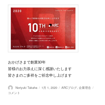
おかげさまで創業10年
皆様のお力添えに深く感謝いたします
皆さまのご多祥をご祈念申し上げます
投
Noriyuki Takaha
投
1月 1, 2020
カ
ARCブログ
,
企業理念
謹
稿
稿
テ
賀
コメント
者
日:
ゴ
新
リ
年