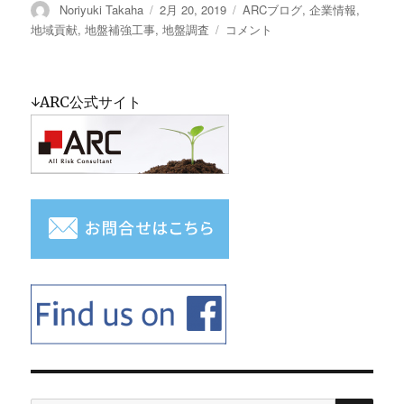
投
Noriyuki Takaha
投
2月 20, 2019
カ
ARCブログ
,
企業情報
,
稿
稿
テ
地域貢献
,
地盤補強工事
,
地盤調査
地
コメント
者
日:
ゴ
盤
リ
講
ー
習
↓ARC公式サイト
会
に