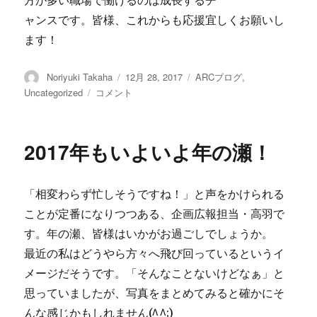
方が多い職場で働けるのは成長するチ
ャンスです。皆様、これからも応援宜しくお願いし
ます！
投
Noriyuki Takaha
投
12月 28, 2017
カ
ARCブログ
,
稿
稿
テ
Uncategorized
今
コメント
者
日:
ゴ
年
リ
１
ー
年
2017年もいよいよ年の瀬！
あ
り
が
「相変わらず忙しそうですね！」と声をかけられる
と
う
ことが定番になりつつある、企画広報担当・高羽で
ご
す。年の瀬、皆様はいかがお過ごしでしょうか。
ざ
最近の私はどうやら方々へ飛び回っているというイ
い
ま
メージだそうです。「そんなことないけどなぁ」と
し
思っていましたが、写真をまとめてみると確かにそ
た
んな感じかもしれません(^^;)
に