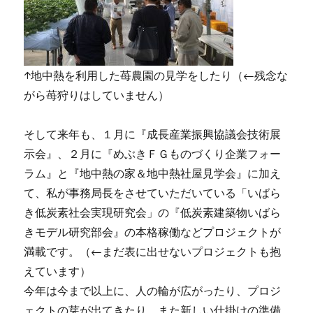
↑地中熱を利用した苺農園の見学をしたり（←残念な
がら苺狩りはしていません）
そして来年も、１月に『成長産業振興協議会技術展
示会』、２月に『めぶきＦＧものづくり企業フォー
ラム』と『地中熱の家＆地中熱社屋見学会』に加え
て、私が事務局長をさせていただいている「いばら
き低炭素社会実現研究会」の『低炭素建築物いばら
きモデル研究部会』の本格稼働などプロジェクトが
満載です。（←まだ表に出せないプロジェクトも抱
えています）
今年は今まで以上に、人の輪が広がったり、プロジ
ェクトの芽が出てきたり、また新しい仕掛けの準備