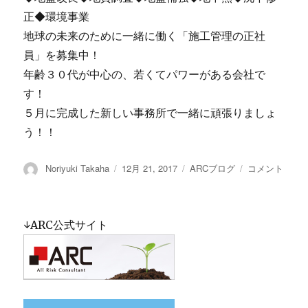
正◆環境事業
地球の未来のために一緒に働く「施工管理の正社
員」を募集中！
年齢３０代が中心の、若くてパワーがある会社で
す！
５月に完成した新しい事務所で一緒に頑張りましょ
う！！
投
Noriyuki Takaha
投
12月 21, 2017
カ
ARCブログ
2017
コメント
稿
稿
テ
年
者
日:
ゴ
も
リ
い
↓ARC公式サイト
ー
よ
い
よ
年
の
瀬！