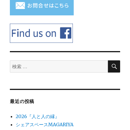
に
検
検
索
索
対
象:
最近の投稿
2026『人と人の縁』
シェアスペースMAGARIYA