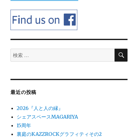
検
検
索
索
対
象:
最近の投稿
2026『人と人の縁』
シェアスペースMAGARIYA
15周年
裏庭のKAZZROCKグラフィティその2