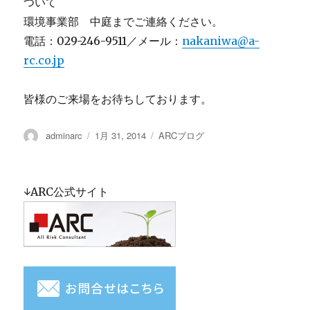
ついて
環境事業部 中庭までご連絡ください。
電話：029-246-9511／メール：
nakaniwa@a-
rc.co.jp
皆様のご来場をお待ちしております。
投
adminarc
投
1月 31, 2014
カ
ARCブログ
稿
稿
テ
者
日:
ゴ
リ
↓ARC公式サイト
ー