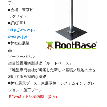
了）
■会場：東京ビ
ッグサイト
■詳細URL：
http://www.pv
s-expo.jp/
■弊社出展製
品：
ソーラーパネル
架台設置用鋼製基礎『ルートベース』
『地盤専門会社が考案した新しい基礎／現地の土を
利用する画期的な基礎
■弊社展示ブース：東展示棟 システムインテグレー
ション・施工ゾーン
Ｅ17-42（下記案内図 参照）