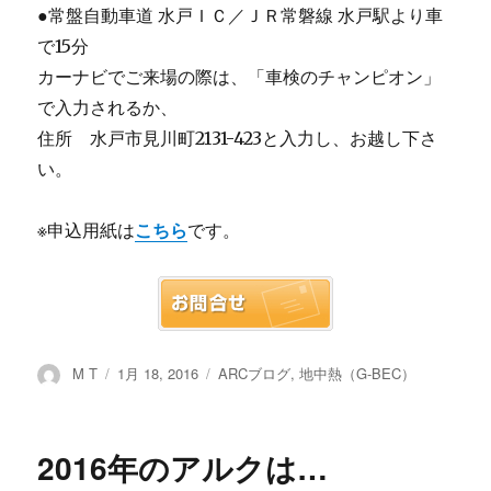
●常盤自動車道 水戸ＩＣ／ＪＲ常磐線 水戸駅より車
で15分
カーナビでご来場の際は、「車検のチャンピオン」
で入力されるか、
住所 水戸市見川町2131-423と入力し、お越し下さ
い。
※申込用紙は
こちら
です。
投
M T
投
1月 18, 2016
カ
ARCブログ
,
地中熱（G-BEC）
稿
稿
テ
者
日:
ゴ
リ
2016年のアルクは…
ー