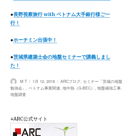
●
長野視察旅行 with ベトナム大手銀行様ご一
行！
●
ホーチミン出張中！
●
茨城県建築士会の地盤セミナーで講義しまし
た！
投
M T
投
1月 12, 2016
カ
ARCブログ
,
セミナー「茨城の地盤
稿
稿
テ
勉強会」
,
ベトナム事業関連
,
地中熱（G-BEC）
,
地盤補強工事
,
者
日:
ゴ
地盤調査
リ
ー
↓ARC公式サイト