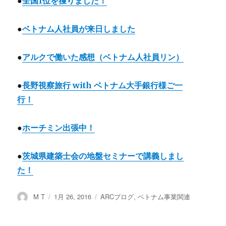
●
全国1位を獲りました！
●
ベトナム人社員が来日しました
●
アルクで働いた感想（ベトナム人社員リン）
●
長野視察旅行 with ベトナム大手銀行様ご一
行！
●
ホーチミン出張中！
●
茨城県建築士会の地盤セミナーで講義しまし
た！
投
M T
投
1月 26, 2016
カ
ARCブログ
,
ベトナム事業関連
稿
稿
テ
者
日:
ゴ