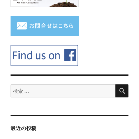
検
検
索
索
対
象:
最近の投稿