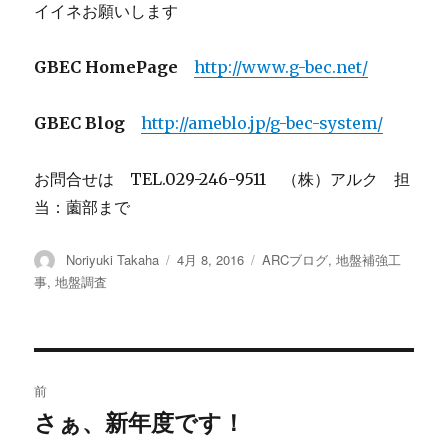
イイネお願いします
GBEC HomePage
http://www.g-bec.net/
GBEC Blog
http://ameblo.jp/g-bec-system/
お問合せは TEL.029-246-9511 （株）アルク 担
当：薗部まで
投
Noriyuki Takaha
投
4月 8, 2016
カ
ARCブログ
,
地盤補強工
稿
稿
テ
事
,
地盤調査
者
日:
ゴ
リ
ー
投
前
稿
さぁ、新年度です！
過