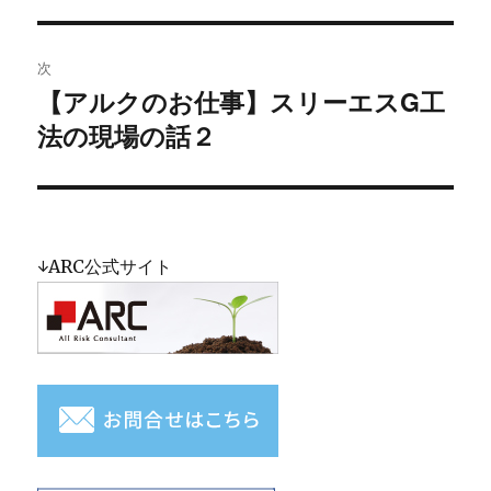
去
ナ
の
ビ
投
次
稿:
ゲ
【アルクのお仕事】スリーエスG工
次
法の現場の話２
の
ー
投
シ
稿:
ョ
↓ARC公式サイト
ン