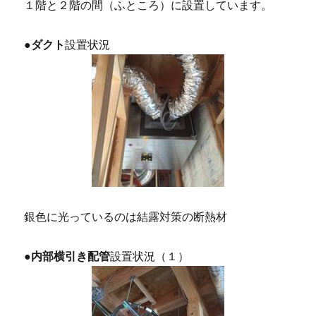
１階と２階の間（ふところ）に設置しています。
●
ダクト
設置状況
銀色に光っているのは結露対策の断熱材
●
内部横引き配管
設置状況（１）