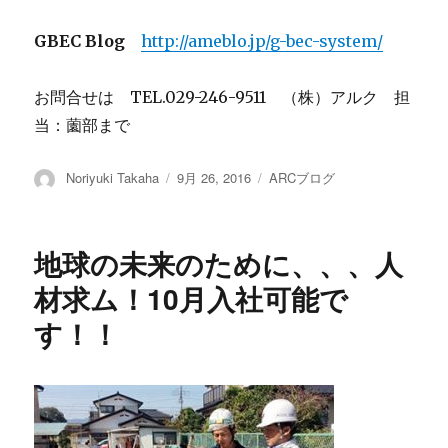
GBEC Blog
http://ameblo.jp/g-bec-system/
お問合せは TEL.029-246-9511 （株）アルク 担
当：薗部まで
投
Noriyuki Takaha
投
9月 26, 2016
カ
ARCブログ
稿
稿
テ
者
日:
ゴ
リ
地球の未来のために、、、人
ー
材求ム！10月入社可能で
す！！