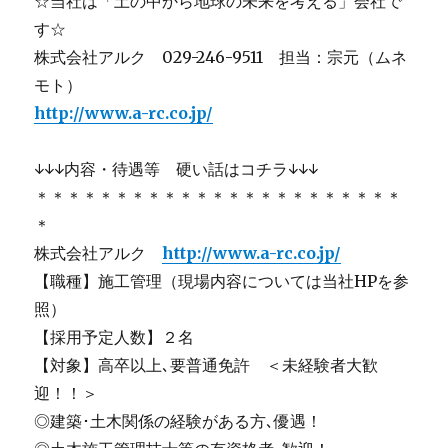
☆当社は「土の中から地球の未来を考える」会社で
す☆
株式会社アルク 029-246-9511 担当：宗元（ムネ
モト）
http://www.a-rc.co.jp/
↓↓↓内容・待遇等 硬い話はコチラ↓↓↓
＊＊＊＊＊＊＊＊＊＊＊＊＊＊＊＊＊＊＊＊＊＊＊
＊
株式会社アルク
http://www.a-rc.co.jp/
【職種】施工管理（現場内容については当社HPを参
照）
【採用予定人数】２名
【対象】高卒以上､要普通免許 ＜未経験者大歓
迎！！＞
◎建築･土木関係の経験がある方､優遇！