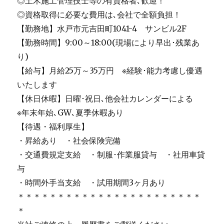
◎土木施工管理技士等の有資格者､歓迎！
◎資格取得に必要な費用は､会社で全額負担！
【勤務地】水戸市元吉田町1041-4 サンビル2F
【勤務時間】9:00～18:00(現場により早出･残業あ
り)
【給与】月給25万～35万円 ※経験･能力考慮し優遇
いたします
【休日休暇】日曜･祝日､他会社カレンダーによる
※年末年始､GW､夏季休暇あり
【待遇・福利厚生】
・昇給あり ・社会保険完備
・交通費規定支給 ・制服･作業服貸与 ・社用車貸
与
・時間外手当支給 ・試用期間3ヶ月あり
＊＊＊＊＊＊＊＊＊＊＊＊＊＊＊＊＊＊＊＊＊＊＊
＊