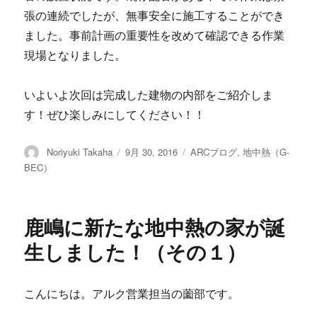
張の連続でしたが、無事安全に施工することができ
ました。事前計画の重要性を改めて確認できる作業
現場となりました。
いよいよ次回は完成した建物の内部をご紹介しま
す！ぜひ楽しみにしてください！！
投
Noriyuki Takaha
投
9月 30, 2016
カ
ARCブログ
,
地中熱（G-
稿
稿
テ
BEC）
者
日:
ゴ
リ
ー
鹿嶋に新たな地中熱の家が誕
生しました！（その１）
こんにちは。アルク営業担当の薗部です。