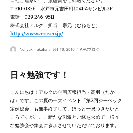
当社ご連絡の上、履歴書をご郵送ください。
〒310-0836 水戸市元吉田町1041-4サンビル2F
電話 029-246-9511
株式会社アルク 担当：宗元（むねもと）
http://www.a-rc.co.jp/
投
Noriyuki Takaha
投
9月 16, 2016
カ
ARCブログ
稿
稿
テ
者
日:
ゴ
リ
日々勉強です！
ー
こんにちは！アルクの企画広報担当・高羽（たか
は）です。この夏の一大イベント「第2回ジーベック
定例総会」も無事終了して、ほっと一息つきたいと
ころですが、、、新たな刺激とご縁を求めて、様々
な勉強会や集会に参加させていただいております。