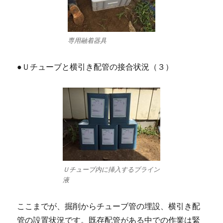
専用融着器具
●Ｕチューブと横引き配管の接合状況（３）
Ｕチューブ内に挿入するブライン
液
ここまでが、掘削からチューブ管の埋設、横引き配
管の設置状況です。既存配管がある中での作業は緊