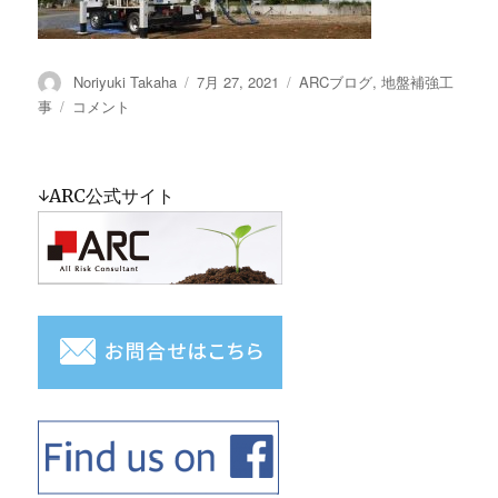
投
Noriyuki Takaha
投
7月 27, 2021
カ
ARCブログ
,
地盤補強工
稿
稿
テ
事
動
コメント
者
日:
ゴ
画
リ
で
ー
紹
↓ARC公式サイト
介
す
る
ア
ル
ク
そ
の
７
「小
口
径
鋼