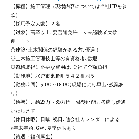
【職種】施工管理（現場内容については当社HPを参
照）
【採用予定人数】２名
【対象】高卒以上､要普通免許 ＜未経験者大歓
迎！！＞
◎建築･土木関係の経験がある方､優遇！
◎土木施工管理技士等の有資格者､歓迎！
◎資格取得に必要な費用は､会社で全額負担！
【勤務地】水戸市東野町５４２番地５
【勤務時間】9:00～18:00(現場により早出･残業あ
り)
【給与】月給25万～35万円 ※経験･能力考慮し優遇
いたします
【休日休暇】日曜･祝日､他会社カレンダーによる
※年末年始､GW､夏季休暇あり
【待遇・福利厚生】