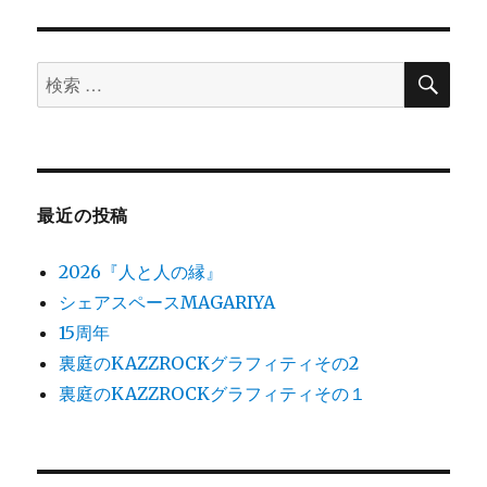
管
RES-
P
検
工
検
索
法」
索
に
対
象:
最近の投稿
2026『人と人の縁』
シェアスペースMAGARIYA
15周年
裏庭のKAZZROCKグラフィティその2
裏庭のKAZZROCKグラフィティその１