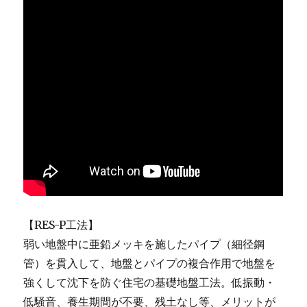
【RES-P工法】
弱い地盤中に亜鉛メッキを施したパイプ（細径鋼
管）を貫入して、地盤とパイプの複合作用で地盤を
強くして沈下を防ぐ住宅の基礎地盤工法。低振動・
低騒音、養生期間が不要、残土なし等、メリットが