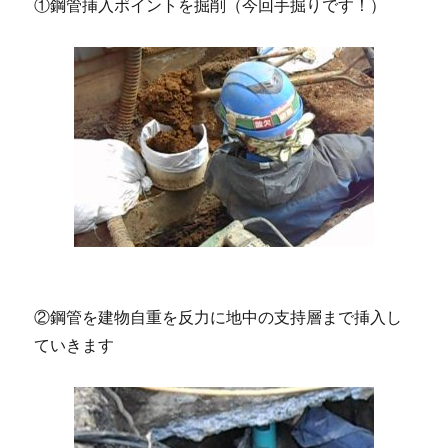
①鋼管挿入ポイントを掘削（今回手掘りです！）
②鋼管を建物自重を反力に地中の支持層まで挿入し
ていきます