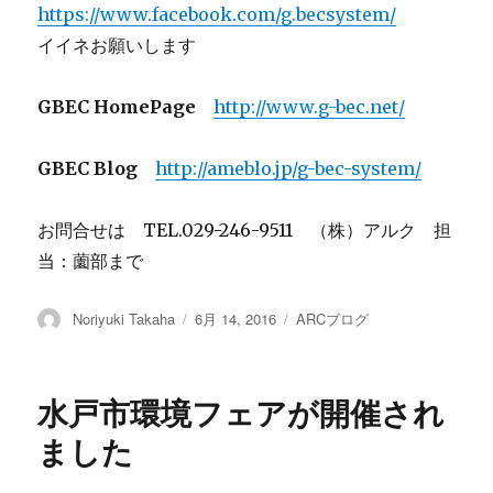
https://www.facebook.com/g.becsystem/
イイネお願いします
GBEC HomePage
http://www.g-bec.net/
GBEC Blog
http://ameblo.jp/g-bec-system/
お問合せは TEL.029-246-9511 （株）アルク 担
当：薗部まで
投
Noriyuki Takaha
投
6月 14, 2016
カ
ARCブログ
稿
稿
テ
者
日:
ゴ
リ
水戸市環境フェアが開催され
ー
ました