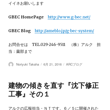
イイネお願いします
GBEC HomePage
http://www.g-bec.net/
GBEC Blog
http://ameblo.jp/g-bec-system/
お問合せは TEL.029-246-9511 （株）アルク 担
当：薗部まで
投
Noriyuki Takaha
投
6月 21, 2016
カ
ARCブログ
稿
稿
テ
者
日:
ゴ
リ
建物の傾きを直す『沈下修正
ー
工事』その１
アルクの広報担当・ＮＴです。６／５に開催された