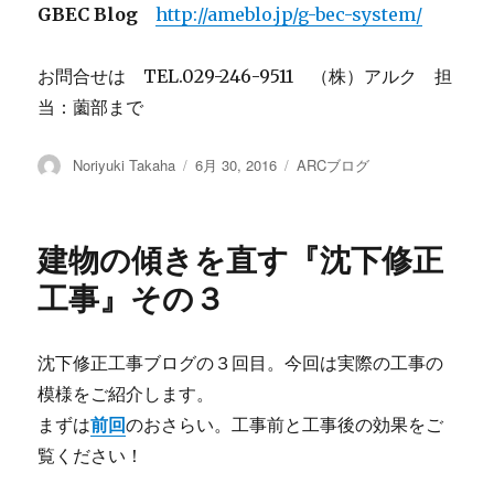
GBEC Blog
http://ameblo.jp/g-bec-system/
お問合せは TEL.029-246-9511 （株）アルク 担
当：薗部まで
投
Noriyuki Takaha
投
6月 30, 2016
カ
ARCブログ
稿
稿
テ
者
日:
ゴ
リ
建物の傾きを直す『沈下修正
ー
工事』その３
沈下修正工事ブログの３回目。今回は実際の工事の
模様をご紹介します。
まずは
前回
のおさらい。工事前と工事後の効果をご
覧ください！