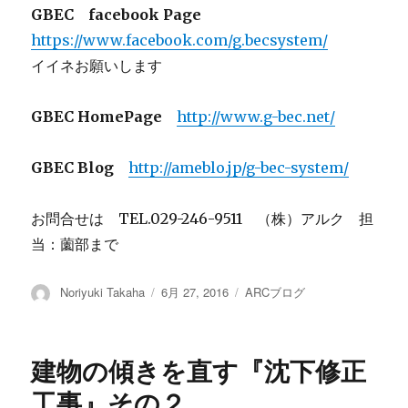
GBEC facebook Page
https://www.facebook.com/g.becsystem/
イイネお願いします
GBEC HomePage
http://www.g-bec.net/
GBEC Blog
http://ameblo.jp/g-bec-system/
お問合せは TEL.029-246-9511 （株）アルク 担
当：薗部まで
投
Noriyuki Takaha
投
6月 27, 2016
カ
ARCブログ
稿
稿
テ
者
日:
ゴ
リ
建物の傾きを直す『沈下修正
ー
工事』その２