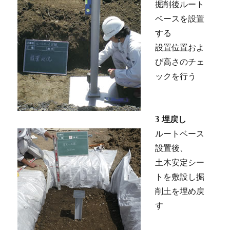
掘削後ルート
ベースを設置
する
設置位置およ
び高さのチェ
ックを行う
3 埋戻し
ルートベース
設置後、
土木安定シー
トを敷設し掘
削土を埋め戻
す