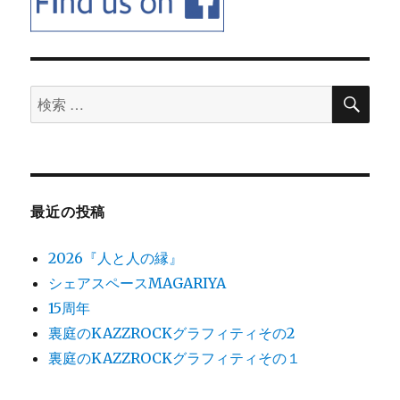
検
検
索
索
対
象:
最近の投稿
2026『人と人の縁』
シェアスペースMAGARIYA
15周年
裏庭のKAZZROCKグラフィティその2
裏庭のKAZZROCKグラフィティその１