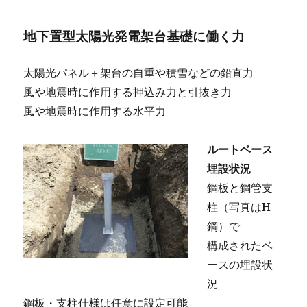
地下置型太陽光発電架台基礎に働く力
太陽光パネル＋架台の自重や積雪などの鉛直力
風や地震時に作用する押込み力と引抜き力
風や地震時に作用する水平力
ルートベース
埋設状況
鋼板と鋼管支
柱（写真はH
鋼）で
構成されたベ
ースの埋設状
況
鋼板・支柱仕様は任意に設定可能