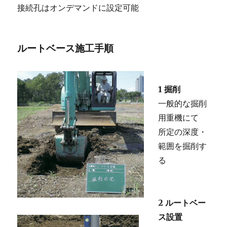
接続孔はオンデマンドに設定可能
ルートベース施工手順
1 掘削
一般的な掘削
用重機にて
所定の深度・
範囲を掘削す
る
2 ルートベー
ス設置