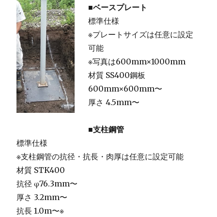
■ベースプレート
標準仕様
※プレートサイズは任意に設定
可能
※写真は600mm×1000mm
材質 SS400鋼板
600mm×600mm〜
厚さ 4.5mm〜
■支柱鋼管
標準仕様
※支柱鋼管の抗径・抗長・肉厚は任意に設定可能
材質 STK400
抗径 φ76.3mm〜
厚さ 3.2mm〜
抗長 1.0m〜※