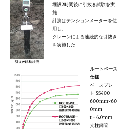
埋設2時間後に引抜き試験を実
施
計測はテンションメーターを使
用し、
クレーンによる連続的な引抜き
を実施した
ルートベース
仕様
ベースプレー
ト SS400
600mm×60
0mm
t＝6.0mm
支柱鋼管