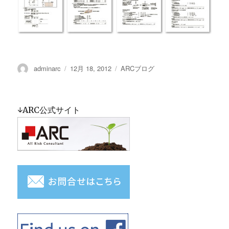
投
adminarc
投
12月 18, 2012
カ
ARCブログ
稿
稿
テ
者
日:
ゴ
リ
↓ARC公式サイト
ー