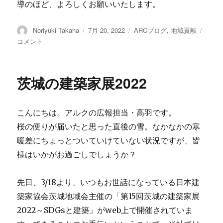
導のほど、よろしくお願いいたします。
投
Noriyuki Takaha
投
7月 20, 2022
カ
ARCブログ
,
地域貢献
SDG
稿
稿
テ
私
コメント
者
日:
ゴ
募
リ
債
ー
発
茨城の建築家展2022
行
に
こんにちは。アルクの広報担当・高羽です。
桜の便りが届いたと思った直後の雪。なかなかの寒
暖差にちょっとついていけていない状況ですが、皆
様はいかがお過ごしでしょうか？
先日、3/18より、いつもお世話になっている日本建
築家協会茨城地域会主催の「第15回茨城の建築家展
2022～SDGsと建築」がweb上で開催されていま