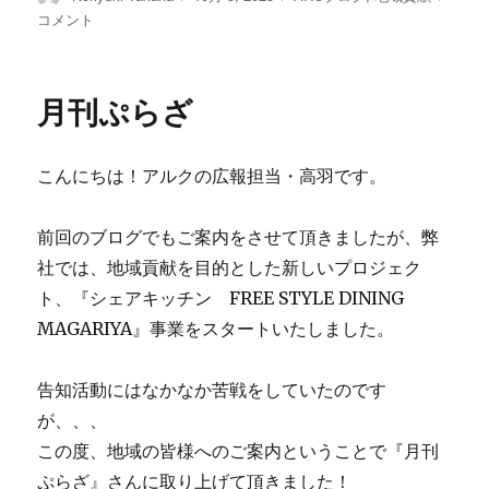
稿
稿
テ
庭
コメント
者
日:
ゴ
に
リ
コ
ー
ー
月刊ぷらざ
ト
の
あ
こんにちは！アルクの広報担当・高羽です。
る
ア
ル
前回のブログでもご案内をさせて頂きましたが、弊
ク
社では、地域貢献を目的とした新しいプロジェク
に
ト、『シェアキッチン FREE STYLE DINING
MAGARIYA』事業をスタートいたしました。
告知活動にはなかなか苦戦をしていたのです
が、、、
この度、地域の皆様へのご案内ということで『月刊
ぷらざ』さんに取り上げて頂きました！