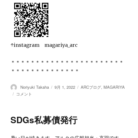
↑instagram magariya_arc
＊＊＊＊＊＊＊＊＊＊＊＊＊＊＊＊＊＊＊＊＊＊＊
＊＊＊＊＊＊＊＊＊＊＊＊＊＊
投
Noriyuki Takaha
投
9月 1, 2022
カ
ARCブログ
,
MAGARIYA
稿
稿
テ
シ
コメント
者
日:
ゴ
ェ
リ
ア
ー
キ
SDGs私募債発行
ッ
チ
ン
暑い日が続きます。アルクの広報担当・高羽です。