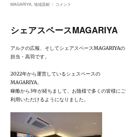
稿
稿
テ
MAGARIYA
,
地域貢献
2026『人
コメント
者
日:
ゴ
と
リ
人
ー
の
シェアスペースMAGARIYA
縁』
に
アルクの広報、そしてシェアスペースMAGARIYAの
担当・高羽です。
2022年から運営しているシェスペースの
MAGARIYA。
稼働から3年が経ちまして、お陰様で多くの皆様にご
利用いただけるようになりました。