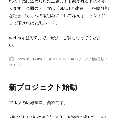
れの作品に込められた主題にも心惹かれるものがあ
ります。今回のテーマは「SDGsと建築」。持続可能
な社会づくりへの取組みについて考える、ヒントに
して頂ければと思います。
web展示は3/31まで。ぜひ、ご覧になってくださ
い。
投
Noriyuki Takaha
投
3月 23, 2022
カ
ARCブログ
,
地域貢献
茨
稿
稿
テ
城
コメント
者
日:
ゴ
の
リ
建
ー
築
新プロジェクト始動
家
展
2022
アルクの広報担当、高羽です。
に
2月22日は当社の創立記念日。お陰様で満12年。そし