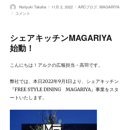
投
Noriyuki Takaha
投
11月 2, 2022
カ
ARCブログ
,
MAGARIYA
稿
稿
テ
月
コメント
者
日:
ゴ
刊
リ
ぷ
ー
ら
シェアキッチンMAGARIYA
ざ
に
始動！
こんにちは！アルクの広報担当・高羽です。
弊社では、本日2022年9月1日より、シェアキッチン
『FREE STYLE DINING MAGARIYA』事業をスタ
ートいたします。