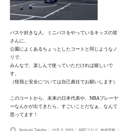
バスケ好きな人、ミニバスをやっているキッズの皆
さんに、
公園によくあるちょっとしたコートと同じようなノ
リで、
みんなで、楽しんで使っていただければ嬉しいで
す。
（怪我と安全については自己責任でお願いします）
このコートから、未来の日本代表や、NBAプレーヤ
ーなんかが出てきたら、すごいことだなぁ、なんて
思ってます！
投
Noriyuki Takaha
投
10月 3, 2023
カ
ARCブログ
,
地域貢献
裏