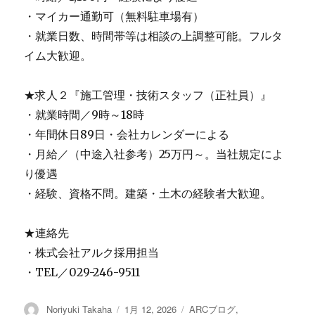
・マイカー通勤可（無料駐車場有）
・就業日数、時間帯等は相談の上調整可能。フルタ
イム大歓迎。
★求人２『施工管理・技術スタッフ（正社員）』
・就業時間／9時～18時
・年間休日89日・会社カレンダーによる
・月給／（中途入社参考）25万円～。当社規定によ
り優遇
・経験、資格不問。建築・土木の経験者大歓迎。
★連絡先
・株式会社アルク採用担当
・TEL／029-246-9511
投
Noriyuki Takaha
投
1月 12, 2026
カ
ARCブログ
,