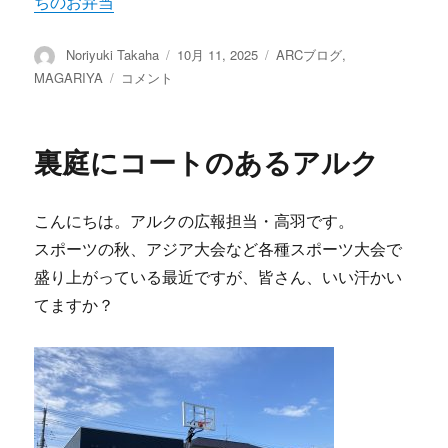
ちのお弁当
投
Noriyuki Takaha
投
10月 11, 2025
カ
ARCブログ
,
稿
稿
テ
MAGARIYA
シ
コメント
者
日:
ゴ
ェ
リ
ア
ー
ス
裏庭にコートのあるアルク
ペ
ー
ス
こんにちは。アルクの広報担当・高羽です。
MAGARIYA
に
スポーツの秋、アジア大会など各種スポーツ大会で
盛り上がっている最近ですが、皆さん、いい汗かい
てますか？