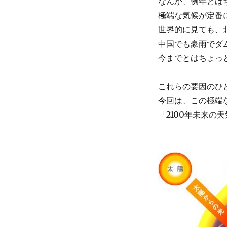
気
なんか、例年とは
予
極端な気候が定番
報
世界的に見ても、
に
中国でも豪雨でダ
今までとはちょっ
これらの要因のひ
今回は、この極端
「2100年未来