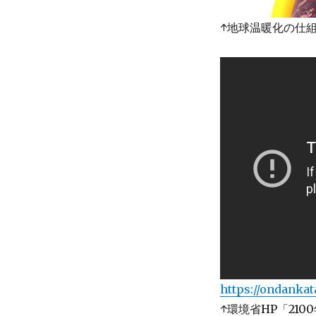
↑地球温暖化の仕
https://ondankat
↑環境省HP「21