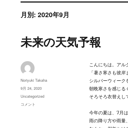
月別: 2020年9月
未来の天気予報
こんにちは。アル
「暑さ寒さも彼岸
投
Noriyuki Takaha
シルバーウィーク
稿
投
9月 24, 2020
朝晩寒さを感じる
者
稿
カ
Uncategorized
そろそろ衣替えし
日:
テ
未
コメント
ゴ
来
今年の夏は、7月
リ
の
ー
雨の降り方や雨量
天