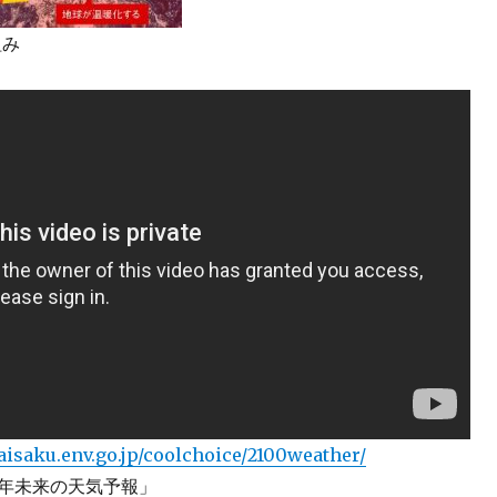
組み
aisaku.env.go.jp/coolchoice/2100weather/
00年未来の天気予報」