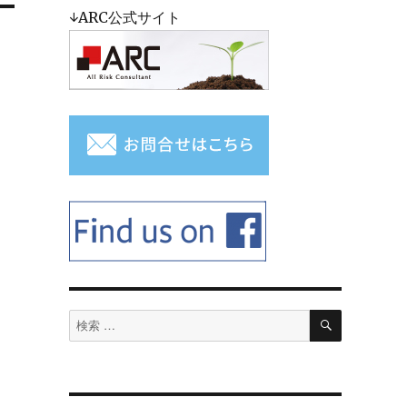
↓ARC公式サイト
検
検
索
索
対
象: