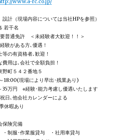
ttp://www.a-rc.co.jp/
、設計（現場内容については当社HPを参照）
 若干名
､要普通免許 ＜未経験者大歓迎！！＞
の経験がある方､優遇！
士等の有資格者､歓迎！
な費用は､会社で全額負担！
東野町５４２番地５
～18:00(現場により早出･残業あり)
～35万円 ※経験･能力考慮し優遇いたします
･祝日､他会社カレンダーによる
夏季休暇あり
】
会保険完備
 ・制服･作業服貸与 ・社用車貸与