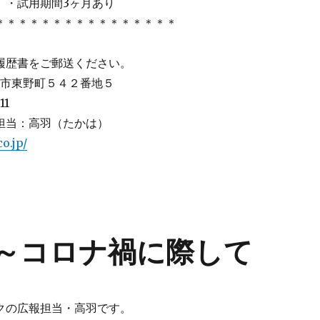
 ・試用期間3ヶ月あり
＊＊＊＊＊＊＊＊＊＊＊＊＊＊＊＊
履歴書をご郵送ください。
水戸市東野町５４２番地５
11
担当：高羽（たかは）
o.jp/
～コロナ禍に際して
クの広報担当・高羽です。