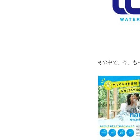
し
て
に
その中で、今、も