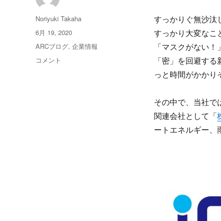
投
Noriyuki Takaha
すっかりぐ無沙汰
稿
投
6月 19, 2020
すっかり大変なこ
者
稿
カ
ARCブログ
,
企業情報
「マスクがない！
日:
テ
新
コメント
「密」を回避する
ゴ
会
っと時間がかかり
リ
社
ー
ア
イ
その中で、当社で
ド
関連会社として「
ゥ
ートエネルギー、
設
立
～
コ
ロ
ナ
禍
に
際