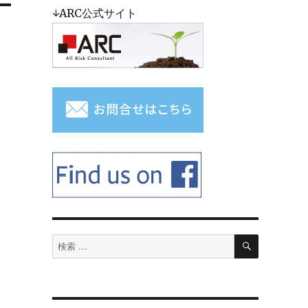
↓ARC公式サイト
検
検
索
索
対
象: