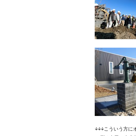
職・
設
計
職
募
集
に
↓↓↓こういう方に