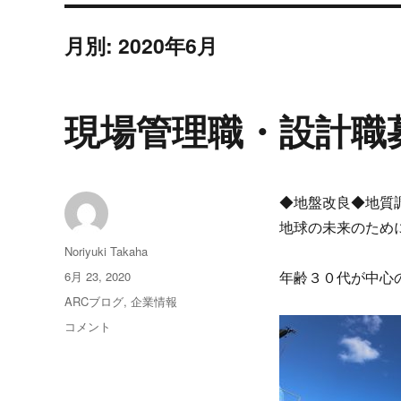
月別: 2020年6月
現場管理職・設計職
◆地盤改良◆地質
地球の未来のため
投
Noriyuki Takaha
稿
投
6月 23, 2020
年齢３０代が中心
者
稿
カ
ARCブログ
,
企業情報
日:
テ
現
コメント
ゴ
場
リ
管
ー
理