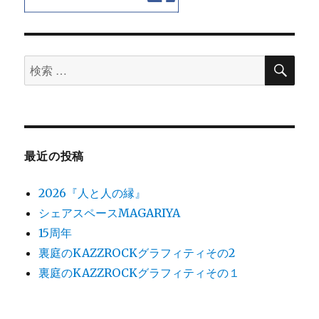
検
検
索
索
対
象:
最近の投稿
2026『人と人の縁』
シェアスペースMAGARIYA
15周年
裏庭のKAZZROCKグラフィティその2
裏庭のKAZZROCKグラフィティその１