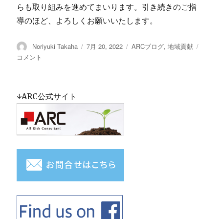
らも取り組みを進めてまいります。引き続きのご指
導のほど、よろしくお願いいたします。
投
Noriyuki Takaha
投
7月 20, 2022
カ
ARCブログ
,
地域貢献
SDG
稿
稿
テ
私
コメント
者
日:
ゴ
募
リ
債
ー
発
↓ARC公式サイト
行
に