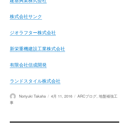
建基興業株式会社
株式会社サンク
ジオラフター株式会社
新栄重機建設工業株式会社
有限会社信成開発
ランドスタイル株式会社
投
Noriyuki Takaha
投
4月 11, 2016
カ
ARCブログ
,
地盤補強工
稿
稿
テ
事
者
日:
ゴ
リ
ー
投