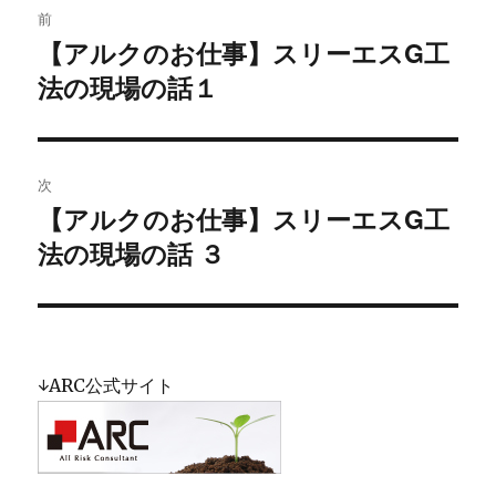
前
稿
【アルクのお仕事】スリーエスG工
過
法の現場の話１
去
ナ
の
ビ
投
稿:
ゲ
次
【アルクのお仕事】スリーエスG工
次
ー
法の現場の話 ３
の
シ
投
稿:
ョ
ン
↓ARC公式サイト