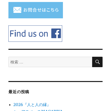
検
検
索
索
対
象:
最近の投稿
2026『人と人の縁』