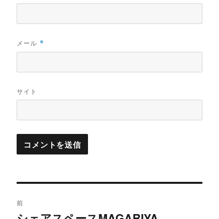
メール
*
サイト
投
前
稿
シェアスペースMAGARIYA
過