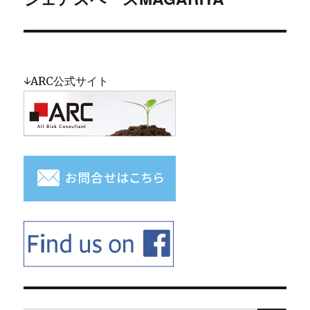
去
ナ
の
ビ
投
稿:
ゲ
↓ARC公式サイト
ー
シ
ョ
ン