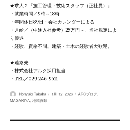
★求人２『施工管理・技術スタッフ（正社員）』
・就業時間／9時～18時
・年間休日89日・会社カレンダーによる
・月給／（中途入社参考）25万円～。当社規定によ
り優遇
・経験、資格不問。建築・土木の経験者大歓迎。
★連絡先
・株式会社アルク採用担当
・TEL／029-246-9511
投
Noriyuki Takaha
投
1月 12, 2026
カ
ARCブログ
,
稿
稿
テ
MAGARIYA
,
地域貢献
者
日:
ゴ
リ
ー