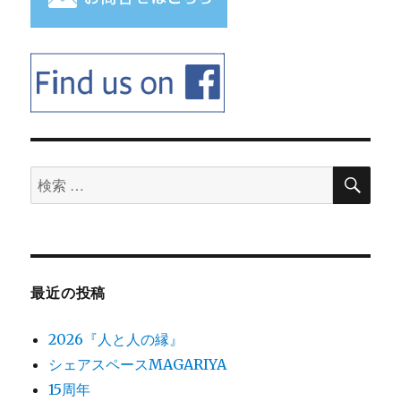
検
検
索
索
対
象:
最近の投稿
2026『人と人の縁』
シェアスペースMAGARIYA
15周年