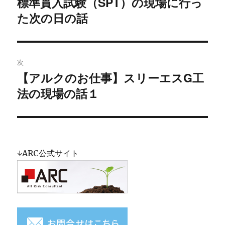
標準貫入試験（SPT）の現場に行っ
過
た次の日の話
去
ナ
の
ビ
投
稿:
ゲ
次
【アルクのお仕事】スリーエスG工
次
ー
法の現場の話１
の
シ
投
稿:
ョ
ン
↓ARC公式サイト