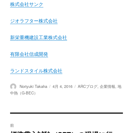
株式会社サンク
ジオラフター株式会社
新栄重機建設工業株式会社
有限会社信成開発
ランドスタイル株式会社
投
Noriyuki Takaha
投
4月 4, 2016
カ
ARCブログ
,
企業情報
,
地
稿
稿
テ
中熱（G-BEC）
者
日:
ゴ
リ
ー
投
前
稿