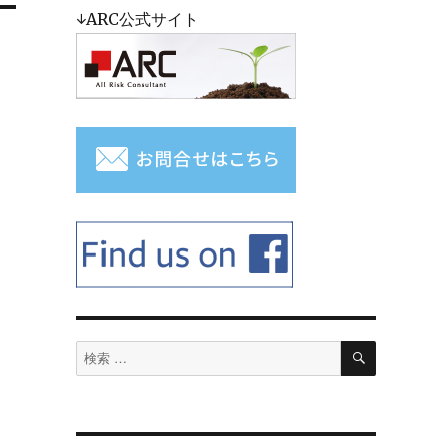
↓ARC公式サイト
検
検
索
索
対
象: