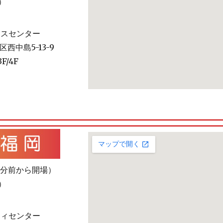
安）
ネスセンター
西中島5-13-9
/4F
20分前から開場）
安）
ティセンター