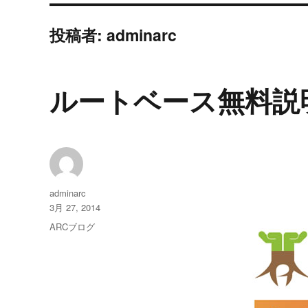
投稿者:
adminarc
ルートベース無料説
投
adminarc
稿
投
3月 27, 2014
者
稿
カ
ARCブログ
日:
テ
ゴ
リ
ー