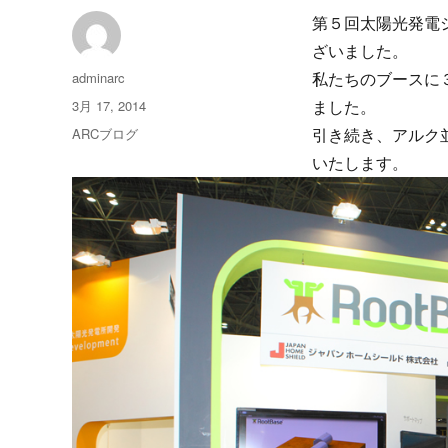
第５回太陽光発電シ
ざいました。
投
adminarc
私たちのブースに３
稿
投
3月 17, 2014
ました。
者
稿
カ
ARCブログ
引き続き、アルク
日:
テ
いたします。
ゴ
リ
ー