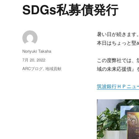
SDGs私募債発行
暑い日が続きます
本日はちょっと堅
投
Noriyuki Takaha
稿
投
7月 20, 2022
この度弊社では、
者
稿
カ
ARCブログ
,
地域貢献
域の未来応援債』
日:
テ
ゴ
筑波銀行ＨＰニュ
リ
ー