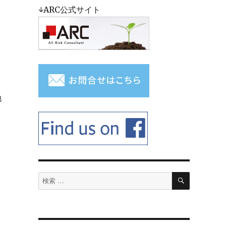
↓ARC公式サイト
地
検
検
索
索
対
象: