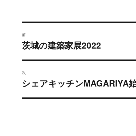
投
前
稿
茨城の建築家展2022
過
去
ナ
の
ビ
投
次
稿:
ゲ
シェアキッチンMAGARIYA
次
の
ー
投
シ
稿:
ョ
ン