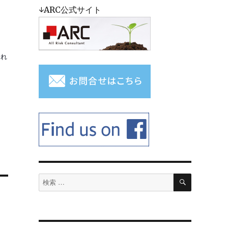
↓ARC公式サイト
られ
検
検
索
索
対
象: