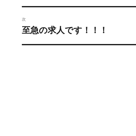
ナ
の
ビ
投
次
稿:
ゲ
至急の求人です！！！
次
の
ー
投
シ
稿:
ョ
ン