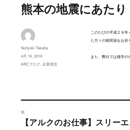
熊本の地震にあたり
このたびの平成２８年
た方々の御冥福をお祈
投
Noriyuki Takaha
稿
投
4月 16, 2016
また、弊社では後学の
者
稿
カ
ARCブログ
,
企業理念
日:
テ
ゴ
リ
ー
投
前
稿
【アルクのお仕事】スリーエ
過
去