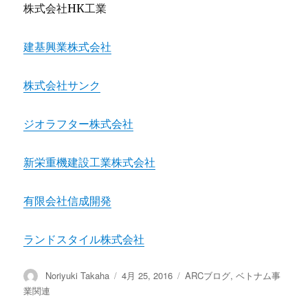
株式会社HK工業
建基興業株式会社
株式会社サンク
ジオラフター株式会社
新栄重機建設工業株式会社
有限会社信成開発
ランドスタイル株式会社
投
Noriyuki Takaha
投
4月 25, 2016
カ
ARCブログ
,
ベトナム事
稿
稿
テ
業関連
者
日:
ゴ