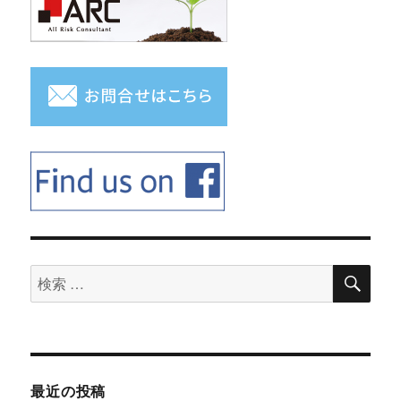
検
検
索
索
対
象:
最近の投稿