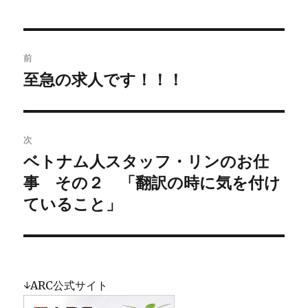
リ
ー
投
前
稿
至急の求人です！！！
過
去
ナ
の
ビ
投
次
稿:
ゲ
ベトナム人スタッフ・リンのお仕
次
事 その２ 「翻訳の時に気を付け
の
ー
投
ていること」
シ
稿:
ョ
ン
↓ARC公式サイト