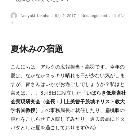
投
Noriyuki Takaha
投
9月 2, 2017
カ
Uncategorized
災
コメン
稿
稿
テ
害
ト
者
日:
ゴ
停
リ
電
ー
時
夏休みの宿題
対
応
の
こんにちは。アルクの広報担当・高羽です。今年の
ARC
オ
夏は、なかなかスッキリ晴れる日が少ない気がしま
リ
すが、皆さんはいかがお過ごしでしょうか？私はと
ジ
言えば、、、8月8日に設立した「
いばらき低炭素社
ナ
ル
会実現研究会（会長：川上美智子茨城キリスト教大
自
学名誉教授）
」の事務局長に就任したり、扁桃腺の
動
腫れをこじらせて入院してみたり、過去最高にドタ
販
売
バタとした夏を過ごしております(^^;)
機