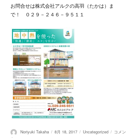
お問合せは株式会社アルクの高羽（たかは）ま
で！ ０２９－２４６－９５１１
投
Noriyuki Takaha
投
8月 18, 2017
カ
Uncategorized
夏
コメン