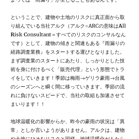
ということで、建物や土地のリスクに真正面から取
り組んでいる当社アルク（アルク=ARCの意味は
A
ll
R
isk
C
onsultant＝すべてのリスクのコンサルなん
です）として、建物の傾きと関連もある『雨漏りの
経路調査業務』をスタートする運びとなりました。
まず調査業のスタートにあたり、しっかりとした技
術を身に付けるべく「販売代理」という形態でトラ
イをしていきます！季節は梅雨→ゲリラ豪雨→台風
のシーズンへと瞬く間に移っていきます。季節の流
れに負けないスピードで、当社の取組も加速させて
まいります！！
地球温暖化の影響からか、昨今の豪雨の状況は「異
常」としか言いようがありません。アルクは、建物
や土地にひそむリスクと同様、地球温暖化がもたら