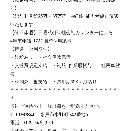
り)
【給与】月給25万～35万円 ※経験･能力考慮し優遇
いたします
【休日休暇】日曜･祝日､他会社カレンダーによる
※年末年始､GW､夏季休暇あり
【待遇・福利厚生】
・昇給あり ・社会保険完備
・交通費規定支給 ・制服･作業服貸与 ・社用車貸
与
・時間外手当支給 ・試用期間3ヶ月あり
＊＊＊＊＊＊＊＊＊＊＊＊＊＊＊＊＊＊＊＊＊＊＊
＊
当社ご連絡の上、履歴書をご郵送ください。
〒310-0846 水戸市東野町542番地5
電話 029-246-9511
株式会社アルク 担当：宗元（むねもと）