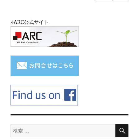
前の
稿
ペー
ジ
ナ
↓ARC公式サイト
ビ
ゲ
ー
シ
ョ
ン
検
検
索
索