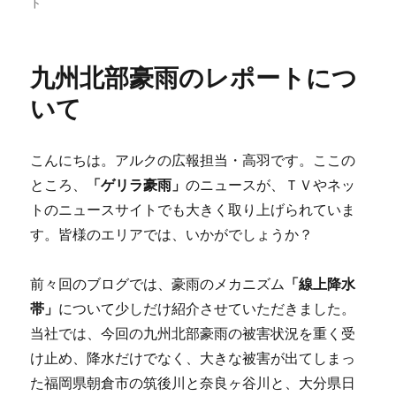
稿
稿
テ
休
ト
者
日:
ゴ
み
リ
の
ー
宿
九州北部豪雨のレポートにつ
題
に
いて
こんにちは。アルクの広報担当・高羽です。ここの
ところ、
「ゲリラ豪雨」
のニュースが、ＴＶやネッ
トのニュースサイトでも大きく取り上げられていま
す。皆様のエリアでは、いかがでしょうか？
前々回のブログでは、豪雨のメカニズム
「線上降水
帯」
について少しだけ紹介させていただきました。
当社では、今回の九州北部豪雨の被害状況を重く受
け止め、降水だけでなく、大きな被害が出てしまっ
た福岡県朝倉市の筑後川と奈良ヶ谷川と、大分県日