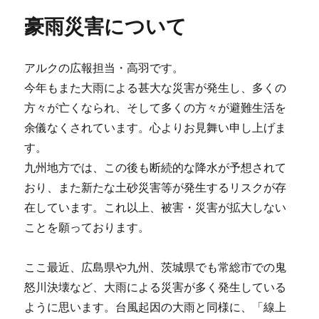
ー
豪
豪雨災害について
雨
の
レ
アルクの広報担当・高羽です。
ポ
ー
今年もまた大雨による甚大な災害が発生し、多くの
ト
方々が亡くなられ、そして多くの方々が避難生活を
に
余儀なくされています。心よりお見舞い申し上げま
つ
い
す。
て
九州地方では、この後も断続的な降水が予想されて
に
おり、また新たな土砂災害等が発生するリスクが存
在しています。これ以上、被害・災害が拡大しない
ことを願っております。
ここ最近、広島県や九州、茨城県でも常総市での鬼
怒川決壊など、大雨による災害が多く発生している
ように思います。台風起因の大雨と同様に、「線上