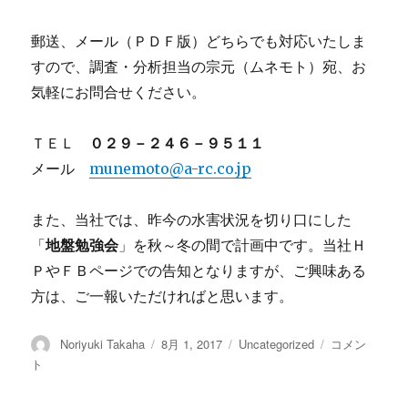
郵送、メール（ＰＤＦ版）どちらでも対応いたしま
すので、調査・分析担当の宗元（ムネモト）宛、お
気軽にお問合せください。
ＴＥＬ
０２９－２４６－９５１１
メール
munemoto@a-rc.co.jp
また、当社では、昨今の水害状況を切り口にした
「
地盤勉強会
」を秋～冬の間で計画中です。当社Ｈ
ＰやＦＢページでの告知となりますが、ご興味ある
方は、ご一報いただければと思います。
投
Noriyuki Takaha
投
8月 1, 2017
カ
Uncategorized
九
コメン
稿
稿
テ
州
ト
者
日:
ゴ
北
リ
部