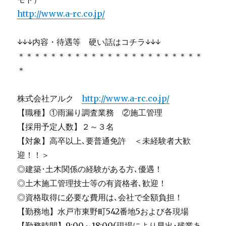
http://www.a-rc.co.jp/
↓↓↓内容・待遇等 硬い話はコチラ↓↓↓
＊＊＊＊＊＊＊＊＊＊＊＊＊＊＊＊＊＊＊＊＊＊＊
＊
株式会社アルク
http://www.a-rc.co.jp/
【職種】①雨漏り調査業務 ②施工管理
【採用予定人数】２～３名
【対象】高卒以上､要普通免許 ＜未経験者大歓
迎！！＞
◎建築･土木関係の経験がある方､優遇！
◎土木施工管理技士等の有資格者､歓迎！
◎資格取得に必要な費用は､会社で全額負担！
【勤務地】水戸市東野町542番地5および各現場
【勤務時間】9:00～18:00(現場により早出･残業あ