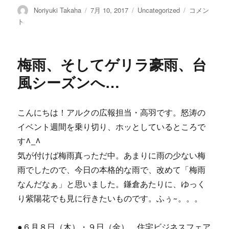
投
Noriyuki Takaha
投
7月 10, 2017
カ
Uncategorized
豪
コメン
稿
稿
テ
雨
ト
者
日:
ゴ
災
リ
害
ー
に
梅雨、そしてゲリラ豪雨、台
つ
い
風シーズンへ…
て
に
こんにちは！アルクの広報担当・高羽です。怒涛の
イベント週間を乗り切り、ホッとしているところで
す^_^
気が付けば梅雨真っただ中。あまりに雨の少ない梅
雨でしたので、今日の本格的な雨で、改めて「梅雨
なんだなぁ」と思いました。鎌倉あたりに、ゆっく
り紫陽花でも見に行きたいものです。ふぅ~。。。
●６月８日（木）・９日（金） 住宅ビジネスフェア