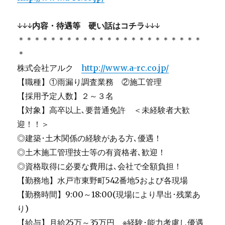
↓↓↓
内容・待遇等 硬い話はコチラ
↓↓↓
＊＊＊＊＊＊＊＊＊＊＊＊＊＊＊＊＊＊＊＊＊＊＊
＊
株式会社アルク
http://www.a-rc.co.jp/
【職種】①雨漏り調査業務 ②施工管理
【採用予定人数】２～３名
【対象】高卒以上､要普通免許 ＜未経験者大歓
迎！！＞
◎建築･土木関係の経験がある方､優遇！
◎土木施工管理技士等の有資格者､歓迎！
◎資格取得に必要な費用は､会社で全額負担！
【勤務地】水戸市東野町542番地5および各現場
【勤務時間】9:00～18:00(現場により早出･残業あ
り)
【給与】月給25万～35万円 ※経験･能力考慮し優遇