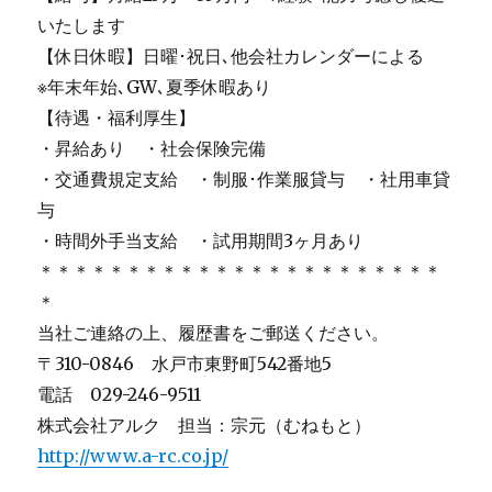
いたします
【休日休暇】日曜･祝日､他会社カレンダーによる
※年末年始､GW､夏季休暇あり
【待遇・福利厚生】
・昇給あり ・社会保険完備
・交通費規定支給 ・制服･作業服貸与 ・社用車貸
与
・時間外手当支給 ・試用期間3ヶ月あり
＊＊＊＊＊＊＊＊＊＊＊＊＊＊＊＊＊＊＊＊＊＊＊
＊
当社ご連絡の上、履歴書をご郵送ください。
〒310-0846 水戸市東野町542番地5
電話 029-246-9511
株式会社アルク 担当：宗元（むねもと）
http://www.a-rc.co.jp/