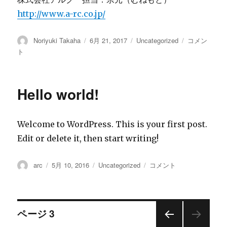
http://www.a-rc.co.jp/
投
Noriyuki Takaha
投
6月 21, 2017
カ
Uncategorized
梅
コメン
稿
稿
テ
雨、
ト
者
日:
ゴ
そ
リ
し
ー
て
Hello world!
ゲ
リ
ラ
Welcome to WordPress. This is your first post.
豪
雨、
Edit or delete it, then start writing!
台
風
投
arc
投
5月 10, 2016
カ
Uncategorized
Hello
コメント
シ
稿
稿
テ
world!
ー
者
日:
ゴ
に
ズ
リ
ン
ー
投
へ…
ページ
3
に